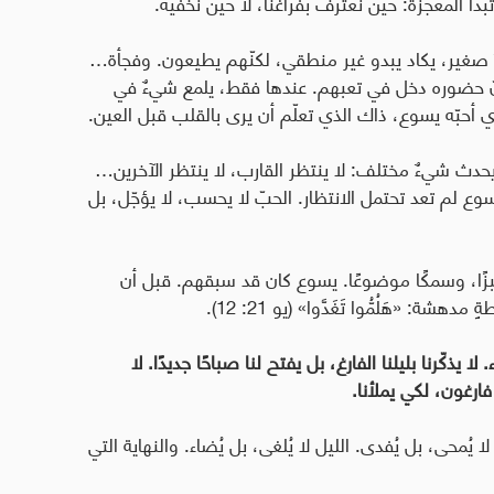
تبدأ المعجزة: حين نعترف بفراغنا، لا حين نخفيه.
رٌ صغير، يكاد يبدو غير منطقي، لكنّهم يطيعون. وفجأة…
أنّ حضوره دخل في تعبهم. عندها فقط، يلمع شيءٌ في
دث شيءٌ مختلف: لا ينتظر القارب، لا ينتظر الآخرين…
وع لم تعد تحتمل الانتظار. الحبّ لا يحسب، لا يؤجّل، بل
خبزًا، وسمكًا موضوعًا. يسوع كان قد سبقهم. قبل أن
طةٍ مدهشة:
«هَلُمُّوا تَغَدَّوا»
(يو 21: 12).
ا يذكّرنا بليلنا الفارغ، بل يفتح لنا صباحًا جديدًا. لا
ارغون، لكي يملأنا.
يُمحى، بل يُفدى. الليل لا يُلغى، بل يُضاء. والنهاية التي