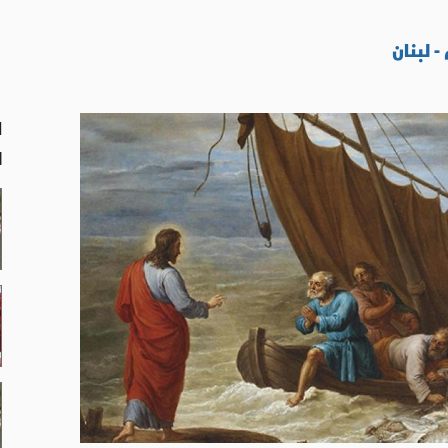
 لبنان
ا
ل