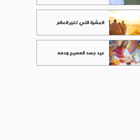
العِشرة التي تغيّر العالم
عيد جسد المسيح ودمه