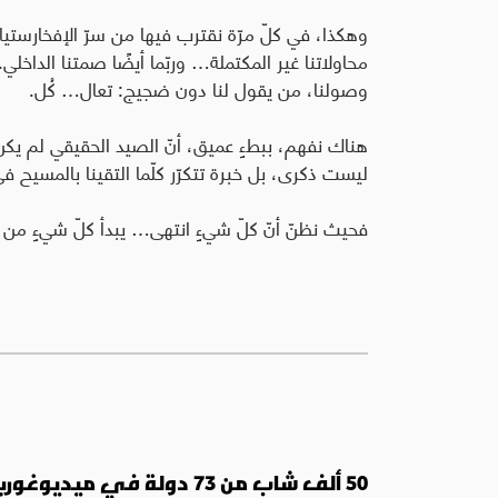
وهكذا، في كلّ مرّة نقترب فيها من سرّ الإفخارستيا،
محاولاتنا غير المكتملة… وربّما أيضًا صمتنا الداخلي. ل
وصولنا، من يقول لنا دون ضجيج: تعال… كُل.
هناك نفهم، ببطءٍ عميق، أنّ الصيد الحقيقي لم يكن
ليست ذكرى، بل خبرة تتكرّر كلّما التقينا بالمسيح ف
فحيث نظنّ أنّ كلّ شيءٍ انتهى… يبدأ كلّ شيءٍ من جد
50 ألف شاب من 73 دولة في ميديوغوريه: العودة إلى الينبوع