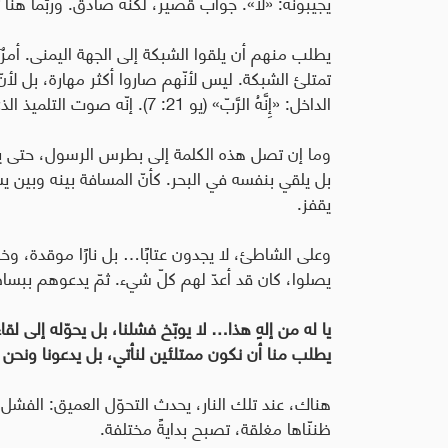
يجيبونه:
«
لا
»
. جوابٌ قصير، لكنّه صادق. وربّما هنا 
يطلب منهم أن يلقوا الشبكة إلى الجهة اليمنى. أم
تمتلئ الشبكة. ليس لأنّهم صاروا أكثر مهارة، بل ل
الداخل: «
إِنَّهُ الرَّبّ
» (يو 21: 7). إنّه صوت التلميذ الذي أحبّه يسوع، ذاك الذي تعلّم أن يرى بالقلب قبل العين.
وما إن تصل هذه الكلمة إلى بطرس الرسول، حتى يح
بل يلقي بنفسه في البحر. كأنّ المسافة بينه وبين يس
يقفز.
وعلى الشاطئ، لا يجدون عتابًا… بل نارًا موقدة، و
يصلوا، كان قد أعدّ لهم كلّ شيء. ثمّ يدعوهم ببسا
يا له من إلهٍ هذا… لا يوبّخ فشلنا، بل يحوّله إلى لقاء. ل
يطلب منا أن نكون ممتلئين لنأتي، بل يدعونا ونحن ف
هناك، عند تلك النار، يحدث التحوّل العميق: الفشل لا 
ظننّاها مغلقة، تصبح بدايةً مختلفة.