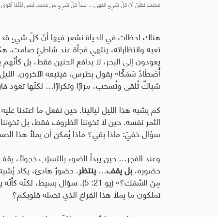
فحيث نظنّ أنّ كلّ شيءٍ انتهى… يبدأ كلّ شيءٍ من جديد. ليس لأنّنا أقوى، 
هناك لحظات في الحياة نشعر فيها أنّ كلّ شيءٍ قد ع
يعودون إلى البحر، لا بدافع الحنين فقط، بل كأنّه
أَصْطَادُ سَمَكًا
»
يقول بطرس، فيتبعه الآخرون. الليل ي
شباكٌ تُلقى وتُسحب، مرارًا وتكرارًا… لكنّها تعود فار
كم يشبه هذا الليل ليالينا. حين نفعل ما اعتدنا عليه،
الثمر نفسه. حين لا تخوننا الظروف فقط، بل تخوننا أ
سؤال خفيّ: ماذا بقي؟ ماذا يُمكن أن يملأ هذا ال
وعند الفجر… حين يبدأ الضوء بالتسرّب خجولًا، يق
حضوره،
بل يقف
…
ينتظر
. حضورٌ هادئ، يكاد يُشب
مِنَ السَّمَك؟
»
(يو 21: 5). سؤال بسيط، لكنّه
تملكون ما يملأ هذا الفراغ الذي تحمله قلوبكم؟