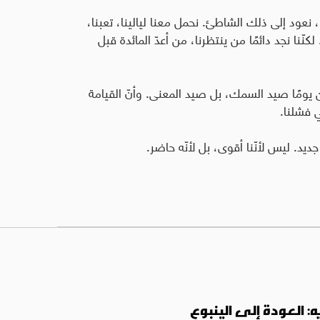
 نعود إلى ذلك الشاطئ. نحمل معنا ليالينا، تعبنا،
كنّنا نجد دائمًا من ينتظرنا، من أعدّ المائدة قبل
 يومًا صيد السمك، بل صيد المعنى. وأنّ القيامة
ي فشلنا.
يد. ليس لأنّنا أقوى، بل لأنّه حاضر.