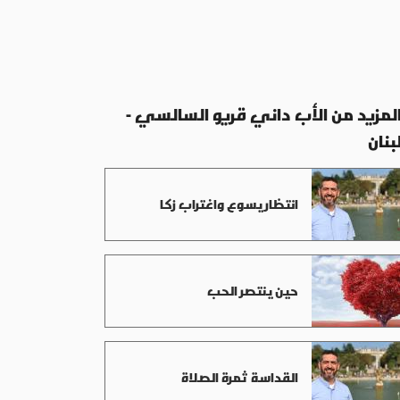
لمزيد من الأب داني قريو السالسي -
بنان
انتظار يسوع واغتراب زكا
حين ينتصر الحب
القداسة ثمرة الصلاة