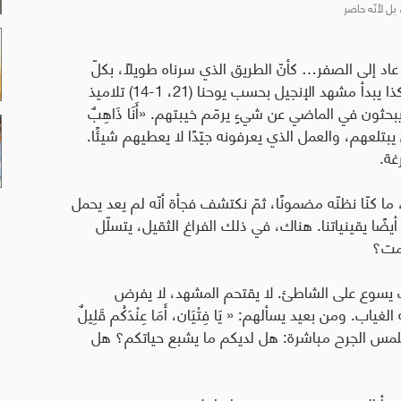
بل لأنّه حاضر
اد إلى الصفر… كأنّ الطريق الذي سرناه طويلًا، بكلّ
تعبه وانتظاراته، ينتهي فجأة عند شاطئٍ صامت. هكذا يبدأ مشهد الإنجيل بحسب يوحنا (21، 1-14) تلاميذ
م يبحثون في الماضي عن شيءٍ يرمّم خيبتهم.
«
أَنَا ذَاهِبٌ
بتلعهم، والعمل الذي يعرفونه جيّدًا لا يعطيهم شيئًا.
غة.
 ما كنّا نظنّه مضمونًا، ثمّ نكتشف فجأة أنّه لم يعد يحمل
يضًا يقينياتنا. هناك، في ذلك الفراغ الثقيل، يتسلّل
صمت؟
ف يسوع على الشاطئ. لا يقتحم المشهد، لا يفرض
ه الغياب. ومن بعيد يسألهم:
«
يَا فِتْيَان، أَمَا عِنْدَكُم قَلِيلٌ
 كأنّه يلمس الجرح مباشرة: هل لديكم ما يشبع حياتكم؟ هل