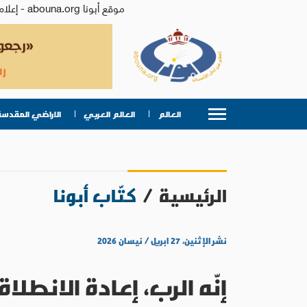
موقع أبونا abouna.org - إعلام من أجل الإنسان | يصدر عن المركز الكاثوليكي للدراسات والإعلام في الأردن - رئيس التحرير: الأب د.رفعت بدر
العالم
العالم العربي
الاراضي المقدسة
الرئيسية
/
كتّاب أبونا
نشر الإثنين، ٢٧ ابريل / نيسان ٢٠٢٦
إنّه الرب، إعادة الانطلا