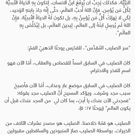
البَرِّيَّة، فكذلك يَجِبُ أَن يُرفَعَ ابنُ الانسان، لِتكونَ بِهِ الحَياةُ الأَبديَّةُ
لِكُلِّ مَن يُؤمِن
.
فإِنَّ اللهَ أَحبَّ العالَم، حتَّى إِنَّه جادَ بِابنهِ الوَحيد،
لِكَي لا يَهلِكَ كُلُّ مَن يُؤمِنُ بِهِ، بل تكونَ لَهُ الحياةُ الأَبدِيَّة. فإِنَّ
اللهَ لَم يُرسِلِ ابنَهُ إلى العالَم، لِيدينَ العالَم، بل لِيُخَلِّصَ بِهِ
العالَم".
"سر الصليب المُقدَّس"، للقدّيس يوحنّا الذهبيّ الفمّ:
كانَ الصليب في السابق اسماً للقصاص والعقاب، أمّا الآن فهو
اسم للفخر والاحترام.
كانَ الصليب في السابق موضع عار وعذاب، أمّا الآن فأصبحَ
سبب مجد وشرف. ويؤكد المسيح أنَّ الصليب مجد بقوله:
"فمجدني الآن عندك يا أبتِ، بما كان لي من المجد عندك قبل أن
يكون العالم" (يوحنّا ١٧: ٥).
الصليب هو قمّة خلاصنا. الصليب هو مصدر عشرات الآلاف من
الخيرات. بواسطة الصليب صارَ المنبوذين والساقطين مقبولين