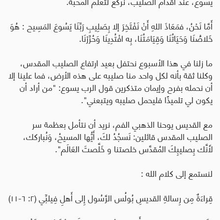
يسوع، عند أقدام الصليب، نركع لتعلّم المحبة.
أَمَّا نَحْنُ، فمَعَاذَ اللهِ أَنْ نَفْتَخِرَ إلا بِصَلِيبِ رَبِّنَا يَسُوعَ المَسِيح : هُوَ
خَلاصَُنَا وَحَيَاتُنَا وَقِيَامَتُنَا، بِه افْتُدِينَا وَحُرِّرْنَا
.
ما زلنا في هذا الأسبوع نحتفل بعيد ارتفاع الصليب المقدس،
وكلنا ثقة بأنه لكل واحد منا صليبه على هذه الأرض، فما علينا إلا
أن نحمله بفرح وإيمان متذكرين قول الرب يسوع: "من أراد أن
يكون لي تلميذًا فليحمل صليبه ويتبعني".
مع القديس يوحنا الذهبي الفم، نريد أن نتأمل بعظمة سر
الصليب المقدس قائلين: نَسجُدُ لكَ، أَيُّها المسيحُ، وَنُباركك،
لأَنَّك بِصليبِكَ المُقدَّس خلصتنا و خَلَّصتَ العَالَم".
لنستمع إلى كلام الله
:
قِراءَةٌ مِن رِسالةِ القديسِ بُولُس الرَّسُول إِلى أَهلِ فِيلبِّي (٢: ٦-١١)