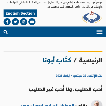
موقع أبونا abouna.org - إعلام من أجل الإنسان | يصدر عن المركز الكاثوليكي للدراسات
والإعلام في الأردن - رئيس التحرير: الأب د.رفعت بدر
English Section
الرئيسية
/
كتّاب أبونا
نشر الإثنين، ٢٢ سبتمبر / أيلول ٢٠٢٥
أُحب الصليب، ولا أُحب غير الصليب
بقلم :
المطران كريكور كوسا - مصر