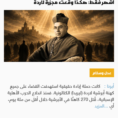
أشهر فقط: هكذا وقعت مجزرة لاردة
عدل وسلام
أبونا :
كانت حملة إبادة حقيقية استهدفت القضاء على جميع
كهنة أبرشية لاردة (ليريدا) الكتالونية. فمنذ اندلاع الحرب الأهلية
الإسبانية، قُتل 270 كاهنًا في الأبرشية خلال أقل من مئة يوم،
أي
...المزيد