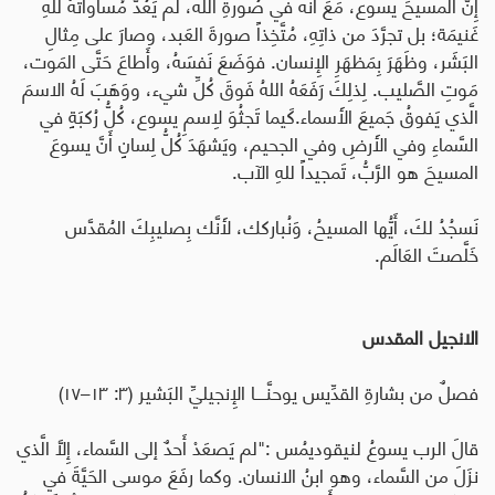
إِنَّ المسيحَ يسوع، مَعَ أَنه في صُورةِ الله، لَم يَعُدَّ مُساواتَهُ للهِ
غَنيمَة؛ بل تجرَّدَ من ذاتِهِ، مُتَّخِذاً صورةَ العَبد، وصارَ على مِثالِ
البَشَر، وظَهَرَ بِمَظهَرِ الإِنسان. فوَضَعَ نَفسَهُ، وأَطاعَ حَتَّى المَوت،
مَوتِ الصَّليب. لِذلِكَ رَفَعَهُ اللهُ فَوقَ كُلِّ شيء، ووَهَبَ لَهُ الاسمَ
الَّذي يَفوقُ جَميعَ الأَسماء.كَيما تَجثُوَ لاِسمِ يسوع، كُلُّ رُكبَةٍ في
السَّماءِ وفي الأَرضِ وفي الجحيم، ويَشهَدَ كُلُّ لِسانٍ أَنَّ يسوعَ
المسيحَ هو الرَّبُّ، تَمجيداً للهِ الآب
.
نَسجُدُ لكَ، أَيُّها المسيحُ، وَنُباركك، لأَنَّك بِصليبِكَ المُقدَّس
خَلَّصتَ العَالَم.
الانجيل المقدس
فصلٌ من بشارةِ القدِّيس يوحنَّـــا الإِنجيليِّ البَشير (٣: ١٣–١٧)
قالَ الرب يسوعُ لنيقوديمُس
:
"لم يَصعَدْ أَحدٌ إلى السَّماء، إِلاَّ الَّذي
نزَلَ من السَّماء، وهو ابنُ الانسان. وكما رفَعَ موسى الحَيَّةَ في