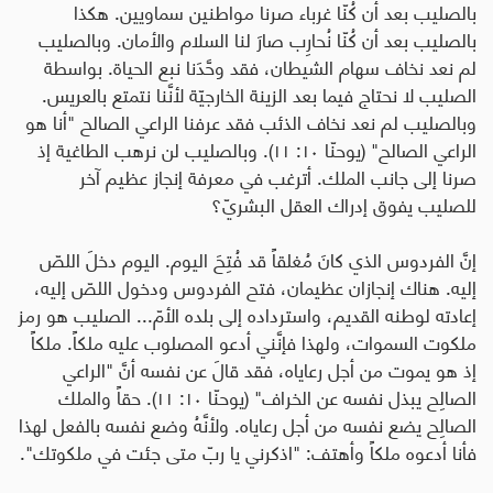
بالصليب بعد أن كُنّا غرباء صرنا مواطنين سماويين. هكذا
بالصليب بعد أن كُنّا نُحارِب صارَ لنا السلام والأمان. وبالصليب
لم نعد نخاف سهام الشيطان، فقد وحَّدَنا نبع الحياة. بواسطة
الصليب لا نحتاج فيما بعد الزينة الخارجيّة لأنَّنا نتمتع بالعريس.
وبالصليب لم نعد نخاف الذئب فقد عرفنا الراعي الصالح "أنا هو
الراعي الصالح" (يوحنّا ١٠: ١١). وبالصليب لن نرهب الطاغية إذ
صرنا إلى جانب الملك. أترغب في معرفة إنجاز عظيم آخر
للصليب يفوق إدراك العقل البشريّ؟
إنَّ الفردوس الذي كانَ مُغلقاً قد فُتِحَ اليوم. اليوم دخلَ اللصّ
إليه. هناك إنجازان عظيمان، فتح الفردوس ودخول اللصّ إليه،
إعادته لوطنه القديم، واسترداده إلى بلده الأمّ... الصليب هو رمز
ملكوت السموات، ولهذا فإنَّني أدعو المصلوب عليه ملكاً. ملكاً
إذ هو يموت من أجل رعاياه، فقد قالَ عن نفسه أنَّ "الراعي
الصالِح يبذل نفسه عن الخراف" (يوحنّا ١٠: ١١). حقاً والملك
الصالِح يضع نفسه من أجل رعاياه. ولأنَّهُ وضع نفسه بالفعل لهذا
فأنا أدعوه ملكاً وأهتف: "اذكرني يا ربّ متى جئت في ملكوتك".