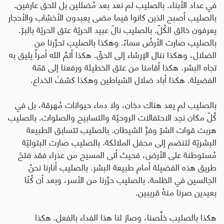
في عداد الأبناء. بالصليب لم نعد بعد مُضللين بل للحق عارفين.
بالصليب أصبح الذين كانوا فيما مضى يعبدون الأخشاب والأحجار
يعرفون خالق الكُلّ. بالصليب نالَ عبيد الحريّة عتق الحريّة بالبرّ.
بالصليب صارت الأرضُ سماءً. وهكذا بالصليب تحرَّرنا من
الضلال، وهكذا ننال الإرشاء إلى الحقّ. هكذا أتمَّ الله أمراً يليق به
تجاه البشر. هكذا أقامنا من عتق الخطيئة ورفعنا إلى قمّة
الفضيلة. هكذا أباد ضلال الشياطين وهكذا كشفَ الخداع.
بالصليب لم يعد هناك دخان، ولا دماء حيوانات مُهرقة، بل في
كُلّ مكان نجد الاحتفالات الروحيّة والتسابيح والصلوات. بالصليب
هربت قوات الشرّ وفرَّ الشيطان. بالصليب تتسابق الطبيعة
البشريّة لتنضم إلى محفل الملائكة. بالصليب صارت البتوليّة
مُستوطنة على الأرض، فحيث أتى المسيح من عذراء فقد فتحَ
طريق هذه الفضيلة أمام طبيعة البشر. بالصليب أنارنا نحنُ
الجالسين في الظلمة. بالصليب حرَّرنا من الأسر، وبعد أن كُنّا
بعيدين صرنا منهُ قريبين.
هكذا بالصليب خلَّصنا، وصارَ لنا هذا الفداء بالفعل. هكذا