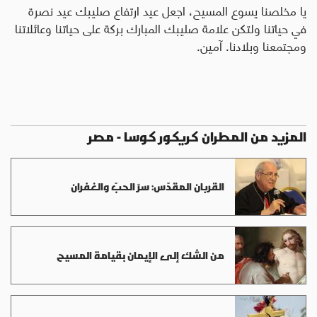
يا مخلصنا يسوع المسيح، اجعل عيد ارتفاع صليبك عيد نصرة
في حياتنا ولتكن علامة صليبك المبارك بركة على حياتنا وعائلاتنا
ومجتمعنا وبلادنا. آمين.
المزيد من المطران كريكور كوسا - مصر
القربان المقدّس: سرّ الحبّ والغفران
من الشك إلى الإيمان بقيامة المسيح