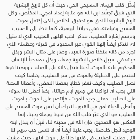
يُمثّل قلب الإيمان المسيحي الحي، حيث أن كل تاريخ البشرية
الذي سَبقَ تجسُّد ابن الله هو مثابة إعداد لمجيء المخلِّص، وكل
تاريخ البشرية اللاحق هو تحقيق للخلاص الذي إكتمل بموت
المسيح وقيامته، ففي حياتنا اليومية، كلما ننظر إلى الصليب
ونرسم إشارة الصليب، نتذكر الحب الإلهي العجيب الذي لا مثيل
له، نتذكر أيضاً إلهنا القوي غير المحدود في قدرته وعظمته الذي
تجرد من ذاته متخذاً صورة العبد، وصار على مثال البشر وبذل
حياته في سبيل خلاص البشرية جمعاء، وبذل دمه حباً للإنسان
المحكوم عليه بالموت. أحبنا فبذل ذاته على الصليب ووهبنا قوة
لننتصر على الخطيئة والموت في سر الصليب، وعلمنا كيف
نحمل الصليب وكيف نغفر خطايا بعضنا البعض، وأعطانا المحبة
التي يجب أن تواكبنا في جميع أيام حياتنا، أيضاً أعطى لنا بموته
على الصليب معنى جديد للموت، فإنتصر على الموت بالموت
وأعطى الحياة لمن في القبور، لندرك أن ليس موت المسيح على
الصليب هو الذي غيّر قلب الله من نحونا وجعله يحبنا، إنما
العكس هو الصحيح، فإن الله في محبته لنا، قَبِلَ أن يبذل ابنه
الوحيد لأجل خلاصنا. يجب علينا أيضاً أن لا ننسى حب مريم لنا
التي حملت الصليب في قلبها حزناً على موت إبنها، حيث مشت