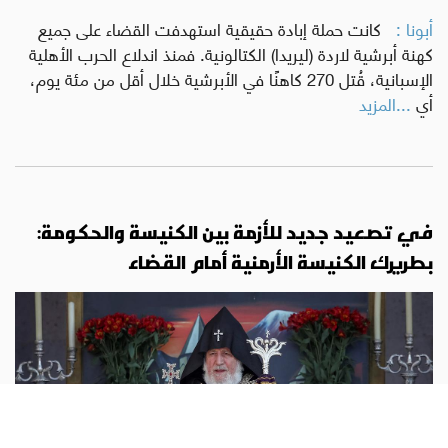
أبونا :
كانت حملة إبادة حقيقية استهدفت القضاء على جميع
كهنة أبرشية لاردة (ليريدا) الكتالونية. فمنذ اندلاع الحرب الأهلية
الإسبانية، قُتل 270 كاهنًا في الأبرشية خلال أقل من مئة يوم،
أي
...المزيد
في تصعيد جديد للأزمة بين الكنيسة والحكومة:
بطريرك الكنيسة الأرمنية أمام القضاء