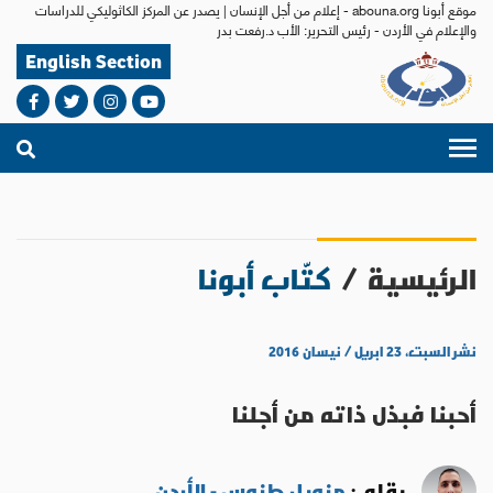
موقع أبونا abouna.org - إعلام من أجل الإنسان | يصدر عن المركز الكاثوليكي للدراسات
والإعلام في الأردن - رئيس التحرير: الأب د.رفعت بدر
English Section
الرئيسية
/
كتّاب أبونا
نشر السبت، ٢٣ ابريل / نيسان ٢٠١٦
أحبنا فبذل ذاته من أجلنا
بقلم :
منويل طنوس - الأردن