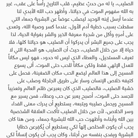
الصليب، يا له من حدثٍ عظيم، قلب التاريخ رأساً على عقب، غير
به الله مفهوم الموت في حياتنا، وأظهر حب الله الأبدي لنا
عندما أرسل إبنه الوحيد ليصلب عوضاً عن البشرية جمعاء التي
سقطت بسبب خطية آدم الأول، عندما كسر وصية الله، وتعدى
على أمرهِ وأكل من شجرة معرفة الخير والشر بغواية الحية، لذا
يجب على جميع البشر أن يدركوا أن الصليب هو حياتنا كلها، فلا
حياة إلا من خلال الصليب، حيث أن الصليب هو المحبة التي لا
تعرف المستحيل، والعطاء الذي ليس له حدود، فهو ليس مكاناً
للعدل الإلهي فقط ولكن مكاناً للحب حتى الموت. أتى يسوع
المسيح إلى هذا العالم ليضع الحب مكان الضغينة، فحمل على
كتيفه خلاص الإنسان وسار على طريق الجلجلة وصلب على
خشبة الصليب، فالصليب الذي كان يعبرعن ظلم العالم وتعذيباً
للجسد حتى الموت، أصبح يعبر عن حب وعطاء، فمن يسير مع
المسيح ويحمل صليبه ويتبعه، يستطيع أن يدرك معنى الفداء
وسر الخلاص، لأن من خلال الصليب تأكدت العلاقة الشخصية
بين الله وأبناءه وأظهرت حب الله للبشرية جمعاء، ومن هنا كان
يجب أن يكون المخلص إلهاً لكي يستطيع أن يُكَفِرعن خطايا
البشرية ويفدي بنفسه من أجلنا، وكان يجب أن يكون إنساناً لكي