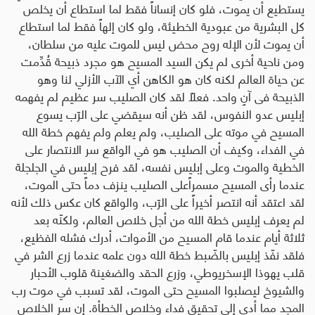
يستطيع أن يموت، فلو كان إنساناً فقط لما استطاع أن يخلص
كل البشرية من عبودية الخطيئة، ولو كان إلهاً فقط لما استطاع
أن يموت لأن الإله روح محض ليس للموت عليه من سلطان،
ومن ناحية أخرى لم يكن السيد المسيح هو مجرد ذبيحة قُدِّمت
عن حياة العالم لكنه كان هو الكاهن أي الآب الأزلي لنا وهو
الذبيحة فى آنٍ واحد. فعلاً لقد كان الصليب سر عظيم لم يفهمه
إبليس عدو النفوس، لقد ظن أنه سيقضي على الرّب يسوع
المسيح في ‏موته على الصليب، ولم يعلم ولم يفهم خطة الله
في الفداء، وكيف أن الصليب هو في الواقع سر الانتصار على
‏الخطية والموت وعلى إبليس نفسه، لقد فرح إبليس في الجلجلة
عندما رأى المسيح مسمراًعلى الصليب ينزف دماً حتى الموت،
لقد اعتقد أنه انتصر أخيراً على الرّب، والواقع كان عكس ذلك لأنه
لم يعرف ‏إبليس خطة الله من أجل خلاص العالم، ولكنّه بعد
ثلاثة أيام عندما قام المسيح من الأموات، أدرك فشله الفظيع،
فلقد نفّذ إبليس بالضّبط خطة الله ‏دون علمه عندما زرع الشر في
قلب يهوذا الإسخريوطي، وزرع الحقد والضغينة قلوب الأحبار
والشيوخ ليصلبوا المسيح حتى الموت، لقد تسبب في موت رب
المجد مما أدى إلى تحقيق فداء وخلاص الخطأة. إن سر الخلاص