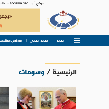
موقع أبونا abouna.org - إعلام من أجل الإنسان | يصدر عن المركز الكاثوليكي للدراسات والإعلام في الأردن - رئيس التحرير: الأب د.رفعت بدر
العالم
العالم العربي
الاراضي المقدسة
الرئيسية
/
وسومات