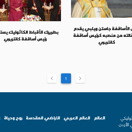
 الأساقفة جاستن ويلبي يقدم
بطريرك الأقباط الكاثوليك يست
الته من منصبه كرئيس أساقفة
رئيس أساقفة كانتربري
كانتربري
1
ثوليكي
العالم
العالم العربي
الاراضي المقدسة
روح وحياة
ع
 الأردن