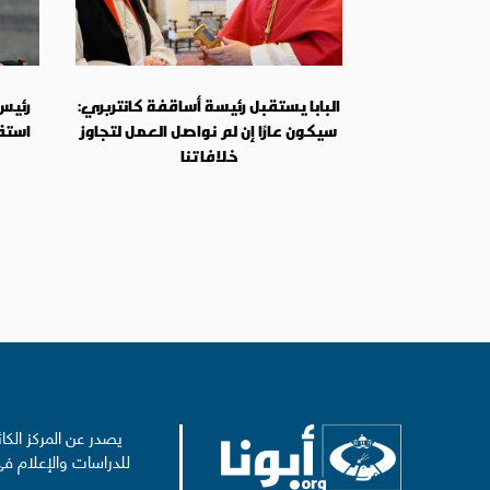
البابا يستقبل رئيسة أساقفة كانتربري:
رئيس
سيكون عارًا إن لم نواصل العمل لتجاوز
استق
خلافاتنا
يصدر عن المركز الكا
للدراسات والإعلام في