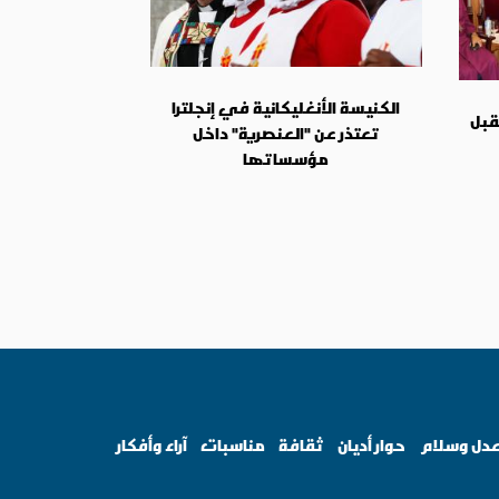
الكنيسة الأنغليكانية في إنجلترا
قبل
تعتذر عن "العنصرية" داخل
مؤسساتها
دل وسلام
حوار أديان
ثقافة
مناسبات
آراء وأفكار