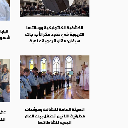
الكشفية الكاثوليكية ورسالتها
الباب
التربوية في ضوء فكر الأب جاك
شهودًا
سيفان: مقاربة رعوية علمية
الهيئة العامة لكشافة ومرشدات
تشك
مطرانيّة اللاتين تحتفل ببدء العام
الك
الجديد لنشاطاتها