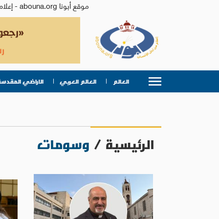
موقع أبونا abouna.org - إعلام من أجل الإنسان | يصدر عن المركز الكاثوليكي للدراسات والإعلام في الأردن - رئيس التحرير: الأب د.رفعت بدر
العالم
العالم العربي
الاراضي المقدسة
الرئيسية
/
وسومات