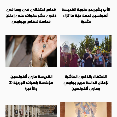
الأب بشير بدر: مئوية القديسة
قداس احتفالي في روما في
ألفونسين نعمة حيّة ما تزال
ذكرى عشر سنوات على إعلان
مثمرة
قداسة غطّاس وبواردي
الاحتفال بالذكرى العاشرة
القديسة ماري ألفونسين،
لإعلان قداسة مريم بواردي
مؤسّسة راهبات الورديّة (3
وماري ألفونسين
والأخير)