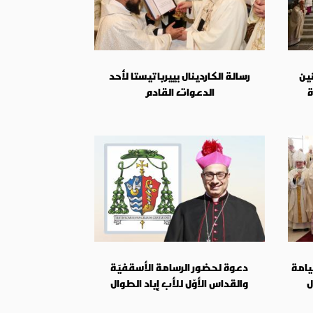
نين
رسالة الكاردينال بييرباتيستا لأحد
ة
الدعوات القادم
يامة
دعوة لحضور الرسامة الأسقفيّة
ل
والقداس الأوّل للأب إياد الطوال