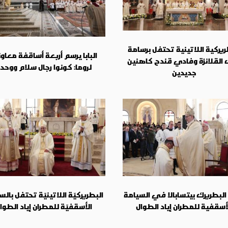
ريركية اللاتينية تحتفل برسامة
البابا يرسم أربعة أساقفة معاو
 القلانزة وفادي قندح كاهنين
لروما: كونوا رجال سلام ووحد
جديدين
لبطريرك بيتسابالا في السيامة
البطريركيّة اللاتينيّة تحتفل بالس
أسقفية للمطران إياد الطوال
الأسقفيّة للمطران إياد الطوا