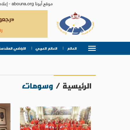
موقع أبونا abouna.org - إعلام من أجل الإنسان | يصدر عن المركز الكاثوليكي للدراسات والإعلام في الأردن - رئيس التحرير: الأب د.رفعت بدر
العالم
العالم العربي
الاراضي المقدسة
الرئيسية
/
وسومات