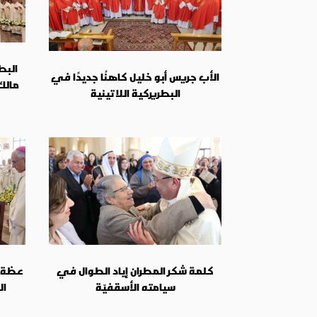
البط
الأب جريس أبو خليل كاهنًا جديدًا في
مالك
البطريركية اللاتينية
كلمة شكر المطران إياد الطوال في
عظة ا
سيامته الأسقفيّة
ال