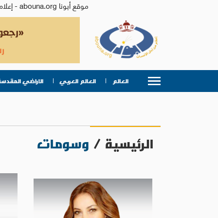
موقع أبونا abouna.org - إعلام من أجل الإنسان | يصدر عن المركز الكاثوليكي للدراسات والإعلام في الأردن - رئيس التحرير: الأب د.رفعت بدر
العالم
العالم العربي
الاراضي المقدسة
الرئيسية
/
وسومات