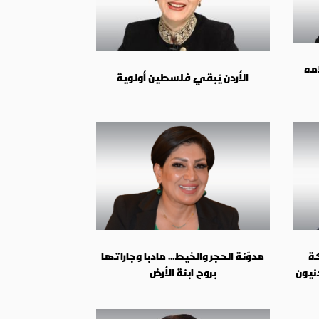
امه
الأردن يُبقي فلسطين أولوية
كة
مدوّنة الحجر والخيط... مادبا وجاراتها
نيون
بروح ابنة الأرض