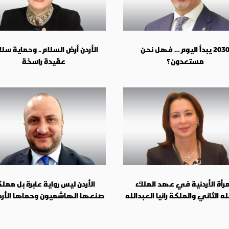
2030 يبدأ اليوم… فهل نحن
الأردن أرض السلام.. وحماية سل
مستعدون؟
عقيدة راسخة
مرأة الأردنية في عهد الملك
الأردن ليس رواية عابرة بل ممل
ه الثاني والملكة رانيا العبدالله
صنعها الهاشميون وحماها الأرد