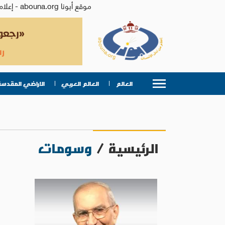
موقع أبونا abouna.org - إعلام من أجل الإنسان | يصدر عن المركز الكاثوليكي للدراسات والإعلام في الأردن - رئيس التحرير: الأب د.رفعت بدر
العالم
العالم العربي
الاراضي المقدسة
الرئيسية
/
وسومات