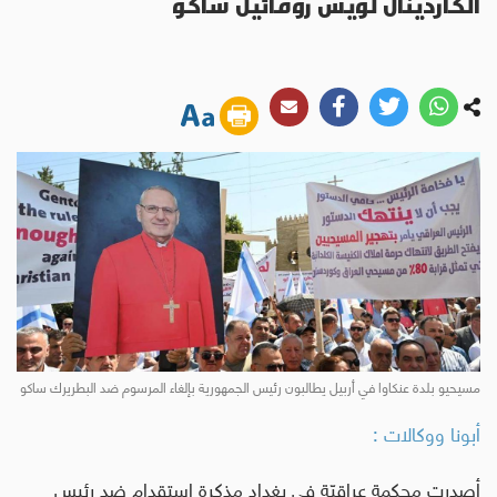
الكاردينال لويس روفائيل ساكو
مسيحيو بلدة عنكاوا في أربيل يطالبون رئيس الجمهورية بإلغاء المرسوم ضد البطريرك ساكو
أبونا ووكالات :
أصدرت محكمة عراقيّة في بغداد مذكرة استقدام ضد رئيس