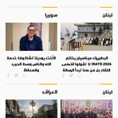
لبنان
سوريا
البطريرك ميناسيان يختتم
الأخت يوديتا تشاكوفا: خدمة
WAYD 2026: لا تقولوا انتهى
الله والناس وسط الحرب
اللقاء بل من هنا تبدأ الرسالة
والمعاناة
لبنان
العراق