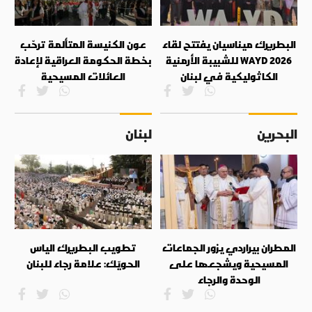
البطريرك ميناسيان يفتتح لقاء
عون الكنيسة المتألمة ترحّب
WAYD 2026 للشبيبة الأرمنية
بخطة الحكومة العراقية لإعادة
الكاثوليكية في لبنان
العائلات المسيحية
البحرين
لبنان
المطران بيراردي يزور الجماعات
تطويب البطريرك الياس
المسيحية ويشجعها على
الحويّك: علامة رجاء للبنان
الوحدة والرجاء