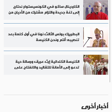
الكاردينال ساكو في الكونسيستوار: نحتاج
إلى لغة جديدة والتزام مشترك من الأديان من
أجل السلام
البطريرك بولس الثالث نونا في أول كلمة بعد
تنصيبه: أنتم ونحن الكنيسة
الكنيسة الكلدانية إرث عريق ورسالة حية
تدعو إلى الأمانة للتقاليد والانفتاح على
العالم
أخبار أخرى