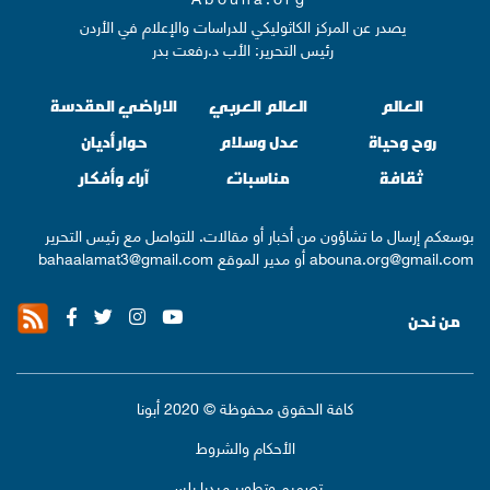
يصدر عن المركز الكاثوليكي للدراسات والإعلام في الأردن
رئيس التحرير: الأب د.رفعت بدر
العالم
العالم العربي
الاراضي المقدسة
روح وحياة
عدل وسلام
حوار أديان
ثقافة
مناسبات
آراء وأفكار
بوسعكم إرسال ما تشاؤون من أخبار أو مقالات. للتواصل مع رئيس التحرير
abouna.org@gmail.com
أو مدير الموقع
bahaalamat3@gmail.com
من نحن
كافة الحقوق محفوظة © 2020 أبونا
الأحكام والشروط
تصميم وتطوير
ميديا بلس