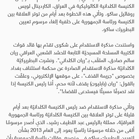
الكنيسة الكلدانية الكاثوليكية في العراق، الكاردينال لويس
روفائيل ساكو. وتأتي هذه الخطوة بعد أيام من توتر العلاقة بين
الكنيسة ورئاسة الجمهورية على خلفية إلغاء مرسوم تعيين
البطريرك ساكو.
واستندت مذكرة الاستقدام على شكوى تقدّم بها قائد قوات
الكتيبة المسلحة المسيحيّة التابعة للحشد الشعبي العراقي ريان
سالم صادق، الملقّب بـ"ريان الكلداني". ونشرت البطريركيّة
الكلدانيّة مذكرة الاستقدام الصادرة عن محكمة استئناف بغداد
بخصوص "جريمة القذف"، على موقعها الإلكتروني، وعلقّت
بالقول: "ريان (بابليون) يقذف لأنه محمٍ، أمّا رئيس الكنيسة إذا
نقد تصرفًا مسيئًا فيستدعى للقضاء!".
وتأتي مذكرة الاستقدام ضد رئيس الكنيسة الكلدانيّة بعد أيام
قليلة على توتر العلاقة بين الكنيسة الكلدانيّة ورئاسة الجمهورية
العراقيّة، ممثلة بالرئيس عبد اللطيف رشيد، الذي أصدر مرسومًا
ألغى من خلاله مرسومًا رئاسيًا يعود إلى العام 2013 بشأن
لتعيين البطريرك ساكو في منصبه. وقالت رئاسة الجمهورية بأنّ