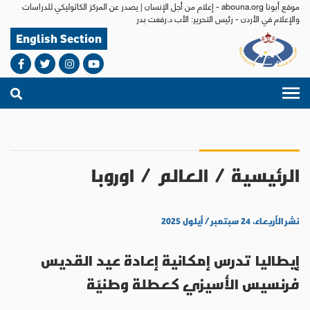
موقع أبونا abouna.org - إعلام من أجل الإنسان | يصدر عن المركز الكاثوليكي للدراسات
والإعلام في الأردن - رئيس التحرير: الأب د.رفعت بدر
English Section
الرئيسية
/
العالم
/
اوروبا
نشر الأربعاء، ٢٤ سبتمبر / أيلول ٢٠٢٥
إيطاليا تدرس إمكانية إعادة عيد القديس
فرنسيس الأسيزي كعطلة وطنيّة