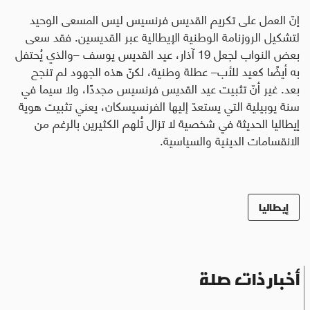
إنّ العمل على تكريم القديس فرنسيس ليس المسعى الوحيد
لتشكيل الروزنامة الوطنية الإيطالية عبر القديسين. فقد سعى
بعض النواب لجعل 19 آذار، عيد القديس يوسف –والذي يُحتفل
به أيضًا كعيد للأب– عطلة وطنية، لكنّ هذه الجهود لم تنجح
بعد. غير أنّ تثبيت عيد القديس فرنسيس مجددًا، ولا سيما في
سنة يوبيلية التي يستعدّ إليها الفرنسيسكان، يعني تثبيت هوية
إيطاليا الحديثة في شخصية لا تزال تُلهم الكثيرين بالرغم من
الانقسامات الدينية والسياسية
.
إيطاليا
أخبار ذات صلة