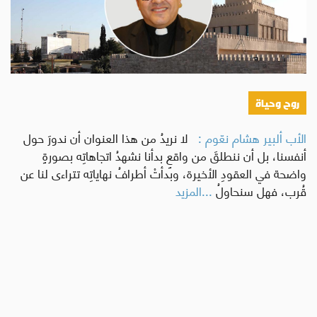
روح وحياة
الأب ألبير هشام نعّوم :
لا نريدُ من هذا العنوان أن ندورَ حول
أنفسنا، بل أن ننطلقَ من واقعٍ بدأنا نشهدُ اتجاهاتِه بصورةٍ
واضحة في العقودِ الأخيرة، وبدأتْ أطرافُ نهاياتِه تتراءى لنا عن
قُرب، فهل سنحاولُ
...المزيد