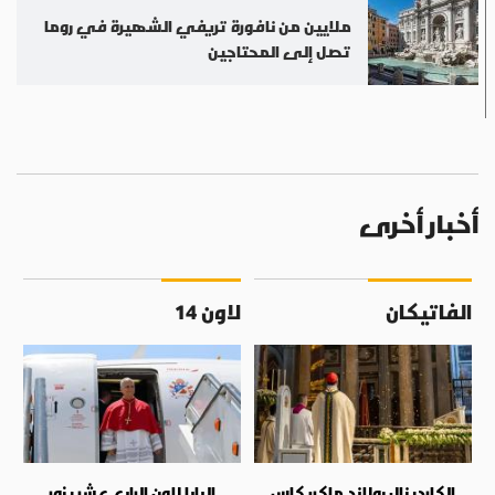
ملايين من نافورة تريفي الشهيرة في روما
تصل إلى المحتاجين
أخبار أخرى
الفاتيكان
لاون 14
الكاردينال رولاند ماكريكاس
البابا لاون الرابع عشر يزور