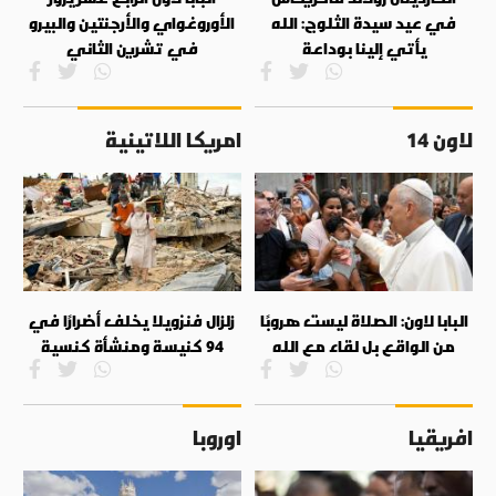
في عيد سيدة الثلوج: الله
الأوروغواي والأرجنتين والبيرو
يأتي إلينا بوداعة
في تشرين الثاني
لاون 14
امريكا اللاتينية
البابا لاون: الصلاة ليست هروبًا
زلزال فنزويلا يخلف أضرارًا في
من الواقع بل لقاء مع الله
94 كنيسة ومنشأة كنسية
افريقيا
اوروبا