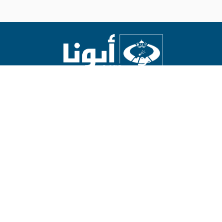
Abouna.org
يصدر عن المركز الكاثوليكي للدراسات والإعلام في الأردن
رئيس التحرير: الأب د.رفعت بدر
العالم
العالم العربي
الاراضي المقدسة
روح وحياة
عدل وسلام
حوار أديان
ثقافة
مناسبات
آراء وأفكار
بوسعكم إرسال ما تشاؤون من أخبار أو مقالات. للتواصل مع رئيس التحرير
abouna.org@gmail.com
أو مدير الموقع
bahaalamat3@gmail.com