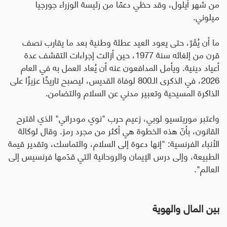
من شهر أيلول، وقد حظي دعمًا من رئيسة الوزراء جورجيا
ميلوني.
ما أن يُقَرّ، حتى يعود العيد عطلة وطنية بعد ما يقارب نصف
قرن من إلغائه سنة 1977، حين أزالت إجراءات التقشف عدة
أعياد دينية. ويأمل المدافعون عنه أن يُعاد العمل به في العام
2026، في الذكرى الـ800 لوفاة القديس، ليصبح تاريخًا عزيزًا على
الذاكرة المسيحية وتعبير مدني عن السلام والتضامن.
واعتبر موريتسيو لوبي، زعيم حرب "نوي مودراتي" الذي اقترح
القانون، بأنّ هذه الخطوة هي أكثر من مجرد رمز. وقال لوكالة
الأنباء الفرنسية: "إنها دعوة إلى السلام، والتماسك، وتقدير قيمة
الطبيعة، وإلى درس الإيمان والروحانية التي قدّمها فرنسيس إلى
العالم".
بين المال والهوية