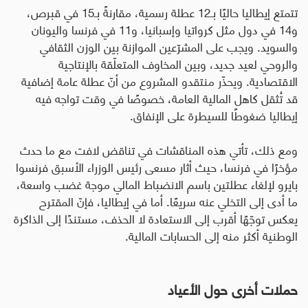
تتمتع إيطاليا حاليًا بـ12 عطلة رسمية، مقارنةً بـ15 في قبرص،
و14 في دول مثل كرواتيا وإسبانيا، و11 في فرنسا واليونان
والسويد. ويجب على المشرّعين الموازنة بين الوزن الثقافي
والروحي لعيد جديد، وبين المخاوف المتعلّقة بالإنتاجية
الاقتصادية. ويحذّر منتقدو المشروع من أنّ عطلة عامة إضافية
قد تُثقل كاهل المالية العامة، خصوصًا في وقت تواجه فيه
إيطاليا ضغوطًا للسيطرة على الإنفاق.
ومع ذلك، تأتي هذه المناقشات في تناقض لافت مع ما حدث
مؤخرًا في فرنسا، حيث أثار مسعى رئيس الوزراء الأسبق فرنسوا
بايرو لإلغاء عطلتين باسم الانضباط المالي موجة غضب واسعة،
ما أدى إلى التخلي عنه سريعًا. أما في إيطاليا، فإنّ المقترح
يعكس توجّهًا أقرب إلى الاستعادة لا الحذف، مستندًا إلى الذاكرة
الوطنية أكثر منه إلى الحسابات المالية.
حملات أخرى حول الأعياد