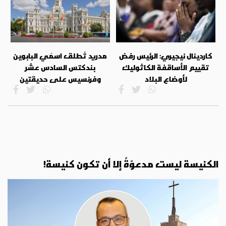
كاردينال نيجيري: الرئيس رفض
مدريد تُطلق اسمَي البابوين
تقييم الأساقفة الكاثوليك
بندكتس السادس عشر
لأوضاع البلاد
وفرنسيس على حديقتين
الكنيسة ليست مدعوّةً إلا أن تكون كنيسة!