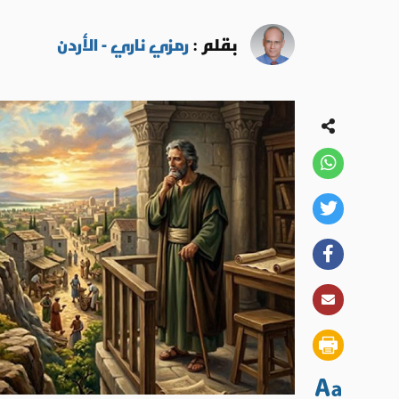
بقلم :
رمزي ناري - الأردن