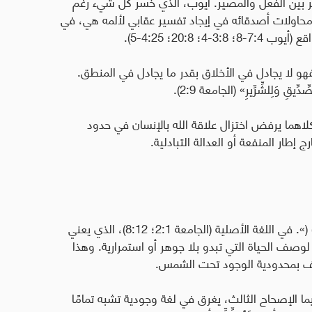
شر بين الفعل والمصير. أيوب، الذي خسر كل شيء رغم
 محاولات أصدقائه في إيجاد تفسير عقابي لألمه هي، في
20:8؛ 4:25-5).
 فهو لا يجادل في الأخلاق بقدر ما يجادل في المنطق.
صِّدِّيقِ وَلِلشِّرِّيرِ» (الجامعة 2:9).
اهما يرفض اختزال علاقة الله بالإنسان في حدود
ج إطار المنفعة أو العدالة التبادلية.
) 
». في اللغة الأصلية (الجامعة 2:1؛ 8:12)، الذي يعني
ِيلِ» لوصف الحياة التي تبدو بلا جوهر أو استمرارية. وهذا
راف بمحدودية الوجود تحت الشمس.
ا الإصحاح الثالث، يغرق في لغة وجودية تشبه تمامًا