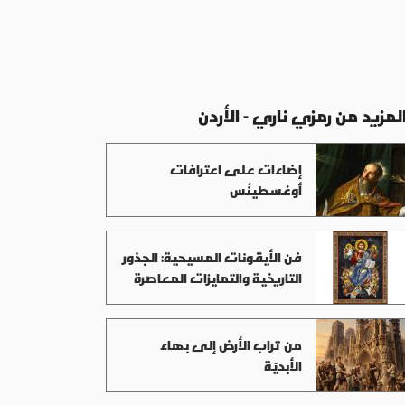
لمزيد من رمزي ناري - الأردن
إضاءات على اعترافات
أوغسطينُس
فن الأيقونات المسيحية: الجذور
التاريخية والتمايزات المعاصرة
من تراب الأرض إلى بهاء
الأبديّة