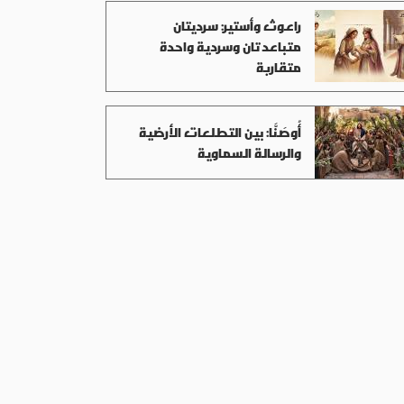
راعوث وأستير: سرديتان
متباعدتان وسردية واحدة
متقاربة
أُوصَنَّا: بين التطلعات الأرضية
والرسالة السماوية