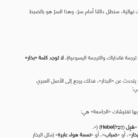
ات نهائية، سنظل دائمًا أمام سرّ، وهذا السرّ هو بالضبط
ترجمة فانداياك والترجمة اليسوعية)،
لا توجد كلمة «بخار»
تحدث عن «البخار»، فذلك يرجع إلى الأصل العبري
ي:
 بها تفتيشات «الجامعة» هي:
«
هَبِل
(
הֶבֶל
(
Hebel
) (
».
خار
»، أو «
ضباب
»، أو «
نسمة هواء عابرة
» (مثل البخار