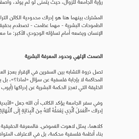
رؤية الجامعة للزوال، حيث يتمنى لو لم يولد، واصفًا حياته ب
المشترك بينهما هنا هو إدراك محدودية الكائن التراب
الطموحات البشرية - مهما عظمت - تصطدم بحقيقة ال
الإنسان ويضعه أمام تساؤله الوجودي الأكبر: ما معنى
الصمت الإلهي وحدود المعرفة البشرية
تصل ذروة التشابه بين السفرين في الإقرار بعجز ال
المحاكمة لا بإجابة فلسفية عن سؤال «لماذا؟»، بل
الخليقة التي تعجز الحكمة البشرية عن إدراكها (أيوب 38-41).
وفي سفر الجامعة يؤكد الكاتب أن الله جعل «الأبدي
إدراك «ٱلْعَمَلَ ٱلَّذِي يَعْمَلُهُ ٱللهُ مِنَ ٱلْبِدَايَةِ إِلَى ٱلنِّهَايَةِ
كلاهما، يمثل لاهوت الغموض. فالمعرفة الحقيقية،
بناء أنظمة فلسفية محكمة، بل في الاعتراف المتوا