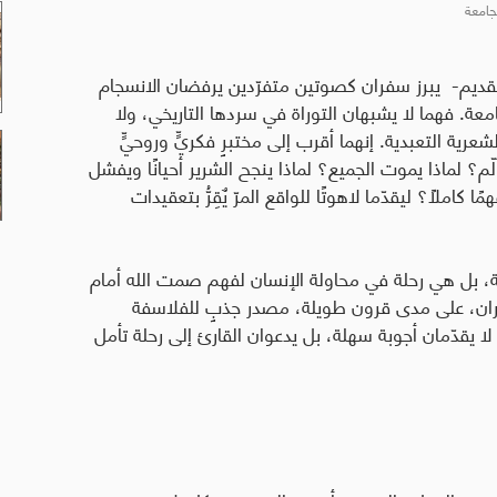
جامعة
قديم- يبرز سفران كصوتين متفرّدين يرفضان الانسجام
عة. فهما لا يشبهان التوراة في سردها التاريخي، ولا
شعرية التعبدية. إنهما أقرب إلى مختبرٍ فكريٍّ وروحيٍّ
لّم؟ لماذا يموت الجميع؟ لماذا ينجح الشرير أحيانًا ويفشل
ملًا؟ ليقدّما لاهوتًا للواقع المرّ يٌقِرُّ بتعقيدات
، بل هي رحلة في محاولة الإنسان لفهم صمت الله أمام
ران، على مدى قرون طويلة، مصدر جذبٍ للفلاسفة
ا يقدّمان أجوبة سهلة، بل يدعوان القارئ إلى رحلة تأمل