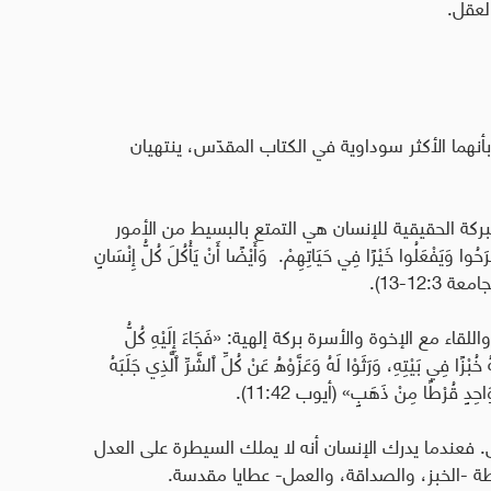
لعقل.
نهما الأكثر سوداوية في الكتاب المقدّس، ينتهيان
ركة الحقيقية للإنسان هي التمتع بالبسيط من الأمور
فْرَحُوا وَيَفْعَلُوا خَيْرًا فِي حَيَاتِهِمْ
.
وَأَيْضًا أَنْ يَأْكُلَ كُلُّ إِنْسَانٍ
 12:3-13).
مع الإخوة والأسرة بركة إلهية: «فَجَاءَ إِلَيْهِ كُلُّ
خُبْزًا فِي بَيْتِهِ، وَرَثَوْا لَهُ وَعَزَّوْهُ عَنْ كُلِّ ٱلشَّرِّ ٱلَّذِي جَلَبَهُ
َاحِدٍ قُرْطًا مِنْ ذَهَبٍ» (أيوب 11:42).
 فعندما يدرك الإنسان أنه لا يملك السيطرة على العدل
طة -الخبز، والصداقة، والعمل- عطايا مقدسة.