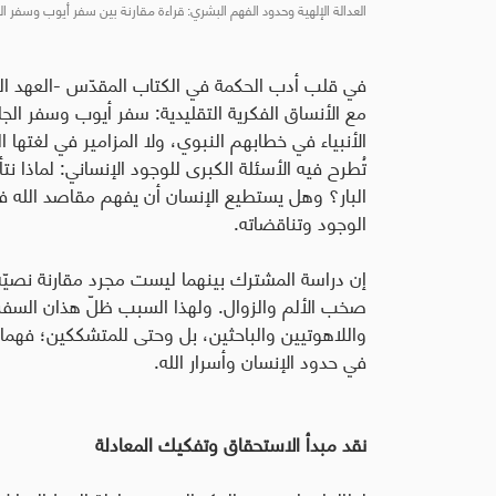
العدالة الإلهية وحدود الفهم البشري: قراءة مقارنة بين سفر أيوب وسفر ال
في قلب أدب الحكمة في الكتاب المقدّس -العهد ال
مع الأنساق الفكرية التقليدية: سفر أيوب وسفر الجام
الأنبياء في خطابهم النبوي، ولا المزامير في لغتها ال
تُطرح فيه الأسئلة الكبرى للوجود الإنساني: لماذا نتأ
البار؟ وهل يستطيع الإنسان أن يفهم مقاصد الله فهمًا كا
الوجود وتناقضاته.
إن دراسة المشترك بينهما ليست مجرد مقارنة نصيّة
صخب الألم والزوال. ولهذا السبب ظلّ هذان السف
واللاهوتيين والباحثين، بل وحتى للمتشككين؛ فهما ل
في حدود الإنسان وأسرار الله.
نقد مبدأ الاستحقاق وتفكيك المعادلة