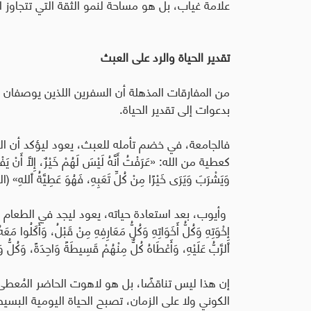
علامة غياب، بل هو مساحة لنمو الثقة التي تتجاوز ا
تقدير الحياة والرد على العبث
من المفارقات المذهلة أن السفرين اللذين يوصفان بأ
بدعوات إلى تقدير الحياة.
فالجامعة، في خضم تأمله للعبث، يعود ليؤكد أن الب
كعطية من الله: «
عَرَفْتُ أَنَّهُ لَيْسَ لَهُمْ خَيْرٌ، إِلَّا أَنْ يَ
وَيَشْرَبَ وَيَرَى خَيْرًا مِنْ كُلِّ تَعَبِهِ، فَهُوَ عَطِيَّةُ ٱللهِ» (الجامعة
وأيوب، بعد استعادة حياته، يعود ليجد في الطعام واللقاء 
إِخْوَتِهِ وَكُلُّ أَخَوَاتِهِ وَكُلُّ مَعَارِفِهِ مِنْ قَبْلُ، وَأَكَلُوا مَعَهُ 
ٱلرَّبُّ عَلَيْهِ، وَأَعْطَاهُ كُلٌّ مِنْهُمْ قَسِيطَةً وَاحِدَةً، وَكُلُّ و
إن هذا ليس تناقضًا، بل هو لاهوت الحاضر المُعطى.
الكوني ولا على الزمان، تصبح الحياة اليومية البسي