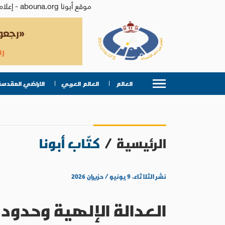
موقع أبونا abouna.org - إعلام من أجل الإنسان | يصدر عن المركز الكاثوليكي للدراسات والإعلام في الأردن - رئيس التحرير: الأب د.رفعت بدر
العالم
العالم العربي
الاراضي المقدسة
الرئيسية
/
كتّاب أبونا
نشر الثلاثاء، ٩ يونيو / حزيران ٢٠٢٦
العدالة الإلهية وحدود