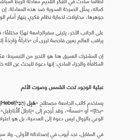
لطالما سادت في الفكر القديم معادلة الربط المبا
كماله، يمثّل الصرخة المدوية ضد هذه المعادلة. إن
جوهرها، محاولات لحماية نظام فكري ينهار أمام الواقع (أيوب 7:4-8؛ 3:8-4؛ 
على الجانب الآخر، يتبنى سفرالجامعة نهجًا مختلفًا؛
يراقب العالم بعين فاحصة ليرى أن «
حَادِثَةٌ وَاحِدَةٌ لِل
إن المشترك العميق هنا هو التحرر من التبسيط؛ فكل
المكافأة والجزاء المادي. إنها دعوة للبحث عن الله خار
عبثية الوجود تحت الشمس وصوت الألم
يستخدم كاتب الجامعة مصطلح «
هَبِل
(
הֶבֶל
(
Hebel
(
«بخارًا» أو «نسمةً»، وقد تُرجم إلى «
بَاطِلُ ٱلْأَبَاط
الوعي بالزوال ليس دعوة إلى العدمية، بل هو اعت
في المقابل، نجد أيوب في إصحاحاته الأولى، ولا سيم