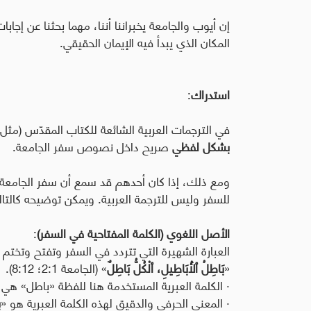
إن أيوب والجامعة يخبراننا أننا، مهما بحثنا عن إجاب
المكان الذي يبدأ فيه الإيمان الحقيقي.
استدراك
:
في الترجمات العربية الشائعة للكتاب المقدّس (مثل 
بشكل لفظي
صريح داخل نصوص سفر الجامعة.
ومع ذلك، إذا كان أحدهم قد سمع أن سفر الجامعة ي
للسفر وليس للترجمة العربية. ويمكن توضيحه كالتال
الأصل اللغوي (الكلمة المفتاحية في السفر)
:
العبارة الشهيرة التي تتردد في السفر وتفتح وتختم
«
بَاطِلُ ٱلْأَبَاطِيلِ، ٱلْكُلُّ بَاطِلٌ
» (الجامعة 2:1؛ 8:12).
·
الكلمة العبرية المستخدمة هنا للفظة «باطل» هي 
·
المعنى الحرفي والدقيق لهذه الكلمة العبرية هو «
ب