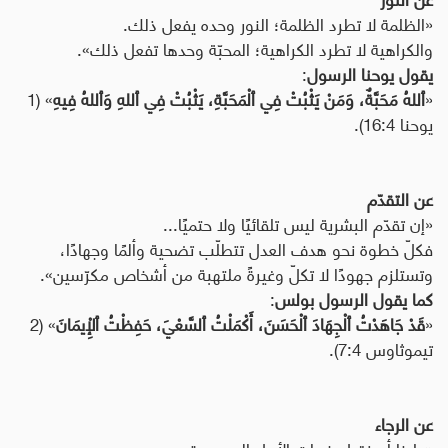
«الظلمة لا تطرد الظلمة؛ النور وحده يفعل ذلك.
والكراهية لا تطرد الكراهية؛ المحبّة وحدها تفعل ذلك».
يقول يوحنا الرسول
:
«
ٱللهُ مَحَبَّةٌ، وَمَنْ يَثْبُتْ فِي ٱلْمَحَبَّةِ، يَثْبُتْ فِي ٱللهِ وَٱللهُ فِيهِ
» (1
يوحنا 16:4).
عن التقدّم
«إن تقدّم البشرية ليس تلقائيًا ولا حتميًا...
فكلّ خطوة نحو هدف العدل تتطلّب تضحية وألمًا وجهادًا،
وتستلزم جهودًا لا تكلّ وغيرةً ملتهبة من أشخاص مكرّسين».
كما يقول الرسول بولس
:
«
قَدْ جَاهَدْتُ ٱلْجِهَادَ ٱلْحَسَنَ، أَكْمَلْتُ ٱلسَّعْيَ، حَفِظْتُ ٱلْإِيمَانَ
» (2
تيموثاوس 7:4).
عن الرجاء
«علينا أن نقبل خيبات الأمل المحدودة،