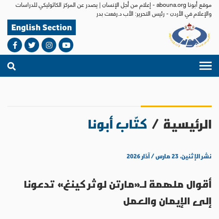
موقع أبونا abouna.org - إعلام من أجل الإنسان | يصدر عن المركز الكاثوليكي للدراسات
والإعلام في الأردن - رئيس التحرير: الأب د.رفعت بدر
English Section
الرئيسية
/
كتّاب أبونا
نشر الإثنين، ٢٣ مارس / آذار ٢٠٢٦
أقوال ملهمة لـ«مارتن لوثر كينغ» تدعونا
إلى الإيمان والعمل