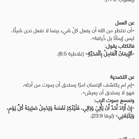
عن العمل
«أن ننتظر من الله أن يفعل كلّ شيء بينما لا نفعل نحن شيئًا،
ليس إيمانًا بل خُرافة».
فالكتاب يقول
:
«
ٱلْإِيمَانُ ٱلْعَامِلُ بِٱلْمَحَبَّةِ
» (غلاطية 6:5).
عن التضحية
«إم لم يكتشف الإنسان امرًا يستحق أن يموت من أجله،
فهو لا يستحق أن يعيش».
ونسمع صوت الرب
:
«
إِنْ أَرَادَ أَحَدٌ أَنْ يَأْتِيَ وَرَائِي، فَلْيُنْكِرْ نَفْسَهُ وَيَحْمِلْ صَلِيبَهُ كُلَّ يَوْمٍ،
وَيَتْبَعْنِي
» (لوقا 23:9).
عن النور