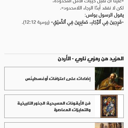
لكن لا نفقد أبدًا الرجاء اللامحدود».
يقول الرسول بولس
:
«
فَرِحِينَ فِي ٱلرَّجَاءِ، صَابِرِينَ فِي ٱلضِّيْقِ
» (رومية 12:12).
المزيد من رمزي ناري - الأردن
إضاءات على اعترافات أوغسطينُس
فن الأيقونات المسيحية: الجذور التاريخية
والتمايزات المعاصرة