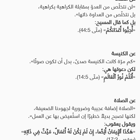
«لن نتخلّص من العدوّ بمقابلة الكراهية بكراهية،
بل نتخلّص من العداوة ذاتها».
بل كما قال المسيح
:
«
أَحِبُّوا أَعْدَاءَكُمْ
» (متّى 44:5).
عن الكنيسة
«كم مرّة كانت الكنيسة صدىً، بدل أن تكون صوتًا».
لكن دعوتها هي
:
«
أَنْتُمْ نُورُ ٱلْعَالَمِ
» (متّى 14:5).
عن الصلاة
«الصلاة إضافة عجيبة وضرورية لجهودنا الضعيفة،
لكنها تصبح بديلًا خطيرًا إن استُعيض بها عن العمل».
ويقول يعقوب
:
«
هَكَذَا ٱلْإِيمَانُ أَيْضًا، إِنْ لَمْ يَكُنْ لَهُ أَعْمَالٌ، مَيِّتٌ فِي ذَاتِهِ
»
(يعقوب 17:2).