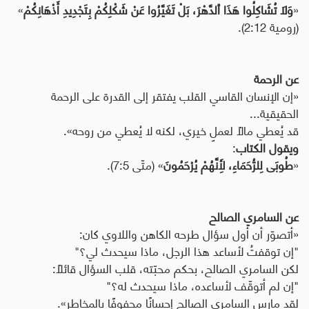
«
وَلَا تُشَاكِلُوا هَذَا ٱلدَّهْرَ، بَلْ تَغَيَّرُوا عَنْ شَكْلِكُمْ بِتَجْدِيدِ أَذْهَانِكُمْ
»
(رومية 2:12).
عن الرحمة
«إن الإنسان القاسي القلب يفتقر إلى القدرة على الرحمة
الحقيقية...
قد يُعطي مالًا لعملٍ خيري، لكنه لا يُعطي من روحه».
ويقول الكتاب
:
«
طُوبَى لِلرُّحَمَاءِ، لِأَنَّهُمْ يُرْحَمُونَ
» (متّى 7:5).
عن السامري الصالح
«أتصوّر أن أول سؤال طرحه الكاهن واللاوي كان:
"إن توقفتُ لأساعد هذا الرجل، ماذا سيحدث لي؟"
لكن السامري الصالح، بحكم محبّته، قلب السؤال قائلًا:
"إن لم أتوقّف لأساعده، ماذا سيحدث له؟"
لقد مارس السامري الصالح إحسانًا محفوفًا بالمخاطر».