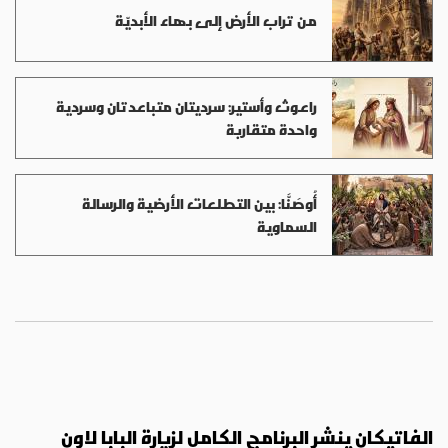
من تراب الأرض إلى بهاء الأبديّة
راعوث وأستير: سرديتان متباعدتان وسردية
واحدة متقاربة
أُوصَنَّا: بين التطلعات الأرضية والرسالة
السماوية
الفاتيكان ينشر البرنامج الكامل لزيارة البابا لاون