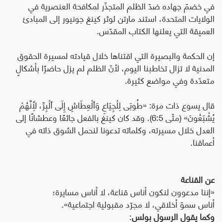
في خضمّ جهاده ضدّ الظلم المتجذّر لمكافحة العنصرية في
الولايات المتحدة، استند مارتن لوثر كينغ جونيور إلى المبادئ
العميقة التي يعلنها الكتاب المقدّس.
إن الحكمة والبصيرة التي اقتناها خلال قيادته لمسيرة الحقوق
المدنية لا تزال تخاطبنا اليوم، لأنّ الظلم لم يزل حاضرًا بأشكالٍ
متعدّدة وفي مواضع كثيرة.
قال يسوع ذات مرة: «طُوبَى لِلْجِيَاعِ وَٱلْعِطَاشِ إِلَى ٱلْبِرِّ، لِأَنَّهُمْ
يُشْبَعُونَ» (متّى 6:5). وقد كان كينغ بالفعل جائعًا وعطشانًا إلى
العدل خلال مسيرته، وكلماته تدعونا لنحمل الشوق ذاته في
أعماقنا.
عن القناعة
«إننا مدعوون لنكون أناس قناعة، لا أناس مسايرة؛
أناس سموّ أخلاقي، لا مجرّد مقبولية اجتماعية».
وكما يقول الرسول بولس
: