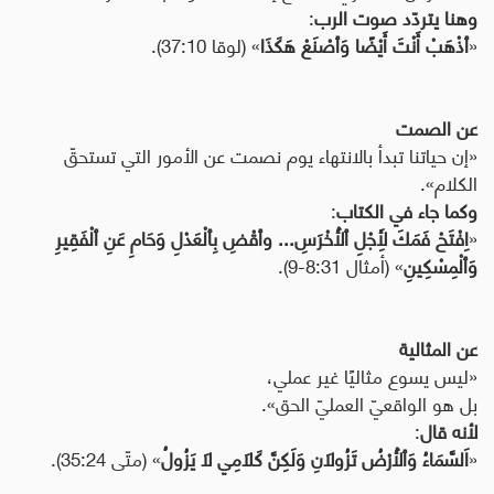
وهنا يتردّد صوت الرب
:
«
ٱذْهَبْ أَنْتَ أَيْضًا وَٱصْنَعْ هَكَذَا
» (لوقا 37:10).
عن الصمت
«إن حياتنا تبدأ بالانتهاء يوم نصمت عن الأمور التي تستحقّ
الكلام».
وكما جاء في الكتاب
:
«
اِفْتَحْ فَمَكَ لِأَجْلِ ٱلْأَخْرَسِ... وٱقْضِ بِٱلْعَدْلِ وَحَامِ عَنِ ٱلْفَقِيرِ
وَٱلْمِسْكِينِ
» (أمثال 8:31-9).
عن المثالية
«ليس يسوع مثاليًا غير عملي،
بل هو الواقعيّ العمليّ الحق».
لأنه قال
:
«
اَلسَّمَاءُ وَٱلْأَرْضُ تَزُولَانِ وَلَكِنَّ كَلَامِي لَا يَزُولُ
» (متّى 35:24).