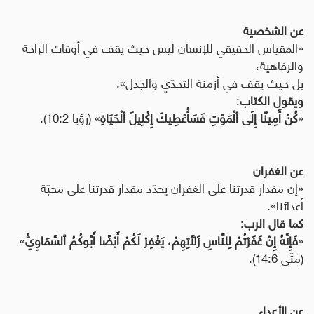
عن الشخصية
«المقياس الحقيقي للإنسان ليس حيث يقف في أوقات الراحة
والرفاهية،
بل حيث يقف في أزمنة التحدّي والجدل».
ويقول الكتاب
:
«
كُنْ أَمِينًا إِلَى ٱلْمَوْتِ فَسَأُعْطِيكَ إِكْلِيلَ ٱلْحَيَاةِ
» (رؤيا 10:2).
عن الغفران
«إن مقدار قدرتنا على الغفران يحدّد مقدار قدرتنا على محبّة
أعدائنا».
كما قال الرب
:
«
فَإِنَّهُ إِنْ غَفَرْتُمْ لِلنَّاسِ زَلَّاتِهِمْ، يَغْفِرْ لَكُمْ أَيْضًا أَبُوكُمُ ٱلسَّمَاوِيُّ
»
(متّى 14:6).
عن الأعداء