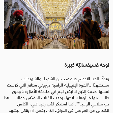
لوحة فسيفسائيّة كبيرة
وتذكّر الحبر الأعظم حياة عدد من الشهداء والشهيدات،
مستشهدًا بـ"القوّة الإنجيلية للراهبة دوروثي ستانغ التي كرّست
نفسها لخدمة الذين لا أرض لهم في منطقة الأمازون: وحين
طلب منها قاتِلُوها سلاحها، رفعت الكتاب المقدّس وقالت: ”هذا
هو سلاحي الوحيد“". كما استذكر الأب رغيد كني، الكاهن
الكلداني من الموصل في العراق، الذي رفض أن يقاتل ليشهد