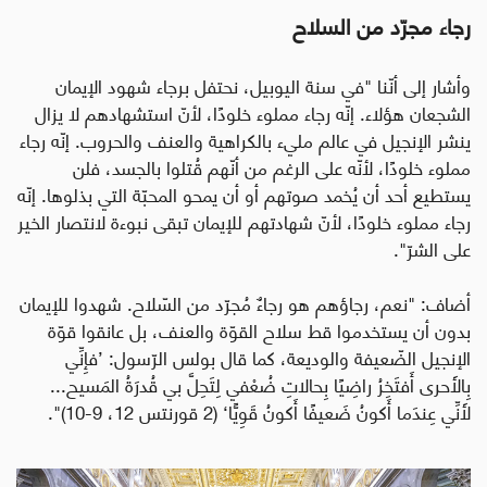
رجاء مجرّد من السلاح
وأشار إلى أنّنا "في سنة اليوبيل، نحتفل برجاء شهود الإيمان
الشجعان هؤلاء. إنّه رجاء مملوء خلودًا، لأنّ استشهادهم لا يزال
ينشر الإنجيل في عالم مليء بالكراهية والعنف والحروب. إنّه رجاء
مملوء خلودًا، لأنّه على الرغم من أنّهم قُتلوا بالجسد، فلن
يستطيع أحد أن يُخمد صوتهم أو أن يمحو المحبّة التي بذلوها. إنّه
رجاء مملوء خلودًا، لأنّ شهادتهم للإيمان تبقى نبوءة لانتصار الخير
على الشرّ".
أضاف: "نعم، رجاؤهم هو رجاءٌ مُجرّد من السّلاح. شهدوا للإيمان
بدون أن يستخدموا قط سلاح القوّة والعنف، بل عانقوا قوّة
الإنجيل الضّعيفة والوديعة، كما قال بولس الرّسول: ’فإِنِّي
بِالأَحرى أَفتَخِرُ راضِيًا بِحالاتِ ضُعْفي لِتَحِلَّ بي قُدرَةُ المَسيح...
لأَنِّي عِندَما أَكونُ ضَعيفًا أَكونُ قَوِيًّا‘ (2 قورنتس 12، 9-10)".