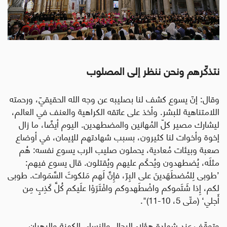
نتذكّرهم ونحن ننظر إلى المصلوب
وقال: إنّ يسوع كشف لنا بصليبه عن وجه الله الحقيقيّ، ورحمته
اللامتناهية للبشر. وأخذ على عاتقه الكراهية والعنف في العالم،
ليشارك مصير كلّ المُهانين والمضطهدين. اليوم أيضًا، ما زال
إخوة وأخوات لنا كثيرون، بسبب شهادتهم للإيمان، في أوضاع
صعبة وبيئات مُعادية، يحملون صليب الرب يسوع نفسه: هُم
مثلَه، يُضطهدون ويُحكَم عليهم ويُقتلون. قال يسوع فيهم:
’طوبى لِلمُضطَهَدينَ على البِرّ، فإِنَّ لَهم مَلكوتَ السَّمَوات. طوبى
لكم، إِذا شَتَموكم واضْطَهدوكم وافْتَرَوْا علَيكم كُلَّ كَذِبٍ مِن
أَجلي‘ (متّى 5، 10-11)".
وتوقّف عند شهادة هؤلاء الرجال والنساء، الكهنة والرهبان