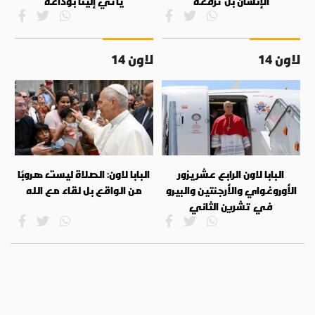
الإنسان بل ترفعه
يأتي إلينا بوداعة
لاون 14
لاون 14
البابا لاون الرابع عشر يزور
البابا لاون: الصلاة ليست هروبًا
الأوروغواي والأرجنتين والبيرو
من الواقع بل لقاء مع الله
في تشرين الثاني