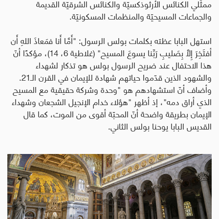
ممثّلي الكنائس الأرثوذكسيّة والكنائس الشرقيّة القديمة
والجماعات المسيحيّة والمنظمات المسكونيّة.
استهل البابا عظته بكلمات بولس الرسول: "أَمَّا أَنا فمَعاذَ اللهِ أَن
أفتَخِرَ إِلاَّ بِصَليبِ رَبِّنا يسوعَ المسيح" (غلاطية 6، 14)، مؤكدًا أنّ
هذا الاحتفال عند ضريح الرسول بولس هو تذكار لشهداء
والشهود الذين قدّموا حياتهم شهادة للإيمان في القرن الـ21.
وأضاف أنّ استشهادهم هو "وحدة وشركة حقيقية مع المسيح
الذي أراق دمه"، إذ أظهر "هؤلاء خدام الإنجيل الشجعان وشهداء
الإيمان بطريقة واضحة أنّ المحبّة أقوى من الموت، كما قال
القديس البابا يوحنا بولس الثاني.