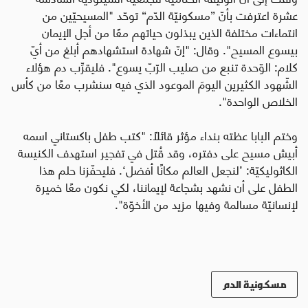
عشرة اعترفت بأنّ ”مسكونيّة الدّم“ توحّد "المسيحيّين من
انتماءات مختلفة الذين يبذلون حياتهم معًا من أجل الإيمان
بيسوع المسيح". وقال: "إنّ شهادة استشهادهم أبلغ من أيّ
كلام: الوّحدة تنبع من صليب الرّبّ يسوع". فليقرِّب دم هؤلاء
الشّهود الكثيرين اليومَ الموعود الذي فيه سنشرب معًا من كأس
الخلاص الواحدة".
وختم البابا عظته بنداء مؤثر قائلاً: "كتب طفل باكستاني اسمه
أبيش مسيح على دفتره، وقد قُتل في تفجير استهدف الكنيسة
الكاثوليكيّة: ’لنجعل العالم مكانًا أفضل‘. فليحفّزنا حلم هذا
الطفل على أن نشهد بشجاعة لإيماننا، لكي نكون معًا خميرة
لإنسانيّة مسالمة وفيها مزيد من الأخوّة".
مسكونية الدم