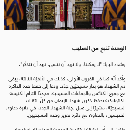
الوحدة تنبع من الصليب
وشدّد البابا: "لا يمكننا، ولا نريد أن ننسى. نريد أن نتذكّر".
وأكد أنّه كما في القرون الأولى، كذلك في الألفيّة الثالثة، يبقى
دم الشهداء هو بذار مسيحيّين جدّد. ودعا إلى حفظ هذه الذاكرة
مع جميع الكنائس والجماعات المسيحية، مجدّدًا التزام الكنيسة
الكاثوليكية بحفظ ذكرى شهداء الإيمان من كلّ التقاليد
المسيحيّة، مشيرًا إلى عمل لجنة الشهداء الجدد، في دائرة دعاوى
القديسين، بالتعاون مع دائرة تعزيز وحدة المسيحيين.
ولفت إلى أنّ الوثيقة الختامية للجمعية السينوديّة السادسة