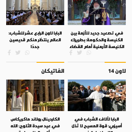
في تصعيد جديد للأزمة بين
البابا لاون الرابع عشر للشباب:
الكنيسة والحكومة: بطريرك
العالم ينتظر منكم قديسين
الكنيسة الأرمنية أمام القضاء
جددًا
لاون 14
الفاتيكان
البابا لآلاف الشباب في
الكاردينال رولاند ماكريكاس
أسيزي: قوة المسيح لا تُذلّ
في عيد سيدة الثلوج: الله