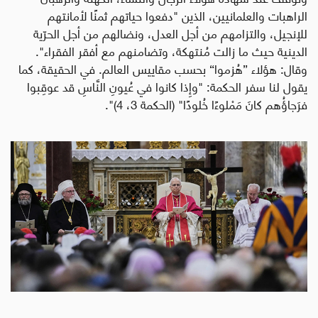
الراهبات والعلمانيين، الذين "دفعوا حياتهم ثمنًا لأمانتهم
للإنجيل، والتزامهم من أجل العدل، ونضالهم من أجل الحرّية
الدينية حيث ما زالت مُنتهكة، وتضامنهم مع أفقر الفقراء".
وقال: هؤلاء ”هُزموا“ بحسب مقاييس العالم. في الحقيقة، كما
يقول لنا سفر الحكمة: "وإِذا كانوا في عُيونِ النَّاسِ قد عوقِبوا
فرَجاؤُهم كانَ مَمْلوءًا خُلودًا" (الحكمة 3، 4)".