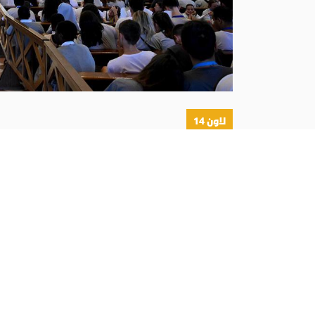
لاون 14
أبونا :
أسيزي الإيطالية، إلى أن يكونوا «قديسين جددًا» يحمل
البابا لآلاف الشباب في أسيزي: قوة المسي