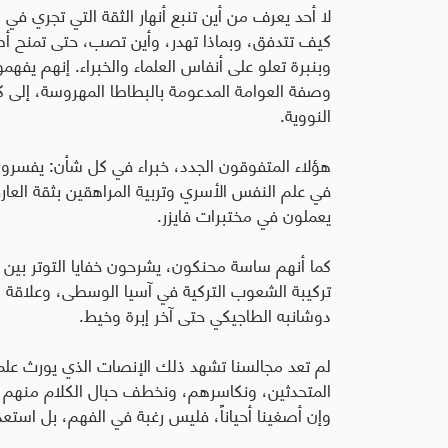
لا أحد يعرف من أين تنبع أنهار الثقة التي تجري في 
كيف تتدفق، وبماذا تهدر، وأين تصب، حتى تمنح أص
وبنبرة تعلو على أنفاس العلماء والخبراء. إنهم يف
وصفة العوامة المدعومة بالبطاطا المهروسة، إلى كي
النووية
.
هؤلاء المتفوقون الجدد، خبراء في كل شأن: يفسرون ر
في علم النفس الأسري وتربية المراهقين بثقة العا
يعملون في مختبرات فايزر
.
كما أنهم ساسة محنكون، يشرحون خفايا التوتر بين 
تركيبة الشعوب التركية في آسيا الوسطى، وعلاقة 
دوشانبه الطاجيكي حتى آخر إبرة وخيط
.
لم تعد مجالسنا تشهد ذلك الإنصات الذي يورث علما
المتحدثين، ونكاسرهم، ونخطف حبال الكلام منهم اس
وإن أصغينا أحياناً، فليس رغبة في الفهم، بل استعداد