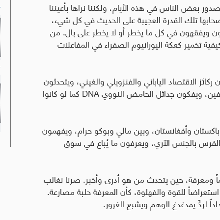
صدور بعض الناس في هذه الأيام، ولكننا نراها بأعيننا
حابها تلك القدرة العجيبة على الحديث في كل شيء،
همون ويفقهون في كل ما يخطر أو لا يخطر على بال. من
فية تخمير كعكة اليورانيوم الصفراء في المفاعلات
كائز الاقتصاد الياباني والفنزويلي والغيني، ويتحدثون
رفين، ويفكون جدائل الحامض النووي
DNA
كما لو كانوا
باكستان وأفغانستان، وبين مالي وبوكو حرام، ويفهمون
الفرس بالجنس الآري، ويعرفون ما يُباع في سوق
ً ومعرفة، حين يتحدث من هو أدرى وأخبر. صرنا نغالب
تعراضاً للقوة والفهلوة، كأن المعرفة حلبة مصارعة.
اً لردٍّ يمدغدغ الوهم ويشبع الغرور
.