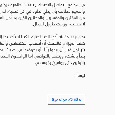
في مواقع التواصل الاجتماعي بلغت الظاهرة ذروته
والجميع مطالب بأن يدلي بدلوه في كل قضية. لم ي
من المفتين والمفسرين والمحللين الذين يملأون ال
لا تنضب، ووقت طويل للجدال
.
نحن نردد حكمة: أعطِ الخبز لخبازه. لكننا لا نأخذ بها إ
خلف الميزان. فاللافت أن أصحاب الاختصاص والعلما
يتريثون قبل أن يبدوا رأياً، أو يخوضوا في حديث. يط
يبدأ بالشك، وينضج بالتواضع. أما الواهمون الجدد،
باليقين حتى يوافيخ رؤوسهم.
نيسان
مقالات مجتمعية