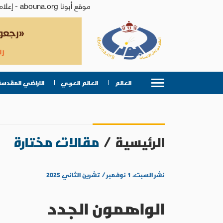
موقع أبونا abouna.org - إعلام من أجل الإنسان | يصدر عن المركز الكاثوليكي للدراسات والإعلام في الأردن - رئيس التحرير: الأب د.رفعت بدر
العالم
العالم العربي
الاراضي المقدسة
الرئيسية
/
مقالات مختارة
نشر السبت، ١ نوفمبر / تشرين الثاني ٢٠٢٥
الواهمون الجدد