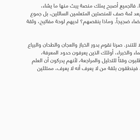
ا. فالجميع أصبح يملك منصة يبث منها ما يشاء،
عد ثمة صف للمنصتين المتعلمين السائلين، بل جموع
فضاء ضجيجاً. وماذا ينقصهم؟ لديهم لوحة مفاتيح، وثقة
لا للتندر. صرنا نقوم بدور الخباز والعجان والطحان والبياع
ء والخبراء، أولئك الذين يعرفون حدود المعرفة،
لبون وقتاً للتحليل والمراجعة، لأنهم يدركون أن العلم
 فينطقون بثقة من لا يعرف أنه لا يعرف، ممتلئين