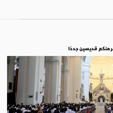
تظر منكم قديسين جددًا